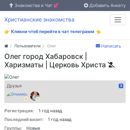
Знакомства и Чат 💕
Добавить Анкету
Христианские знакомства
👉
Кликни чтоб перейти в чат телеграмм
👈
Написать
Пользователи
Oлег
Oлег город Хабаровск |
Харизматы | Церковь Христа
Друзья
2
Регистрация:
1 год назад
Последний визит:
1 год назад
Группы:
Новые