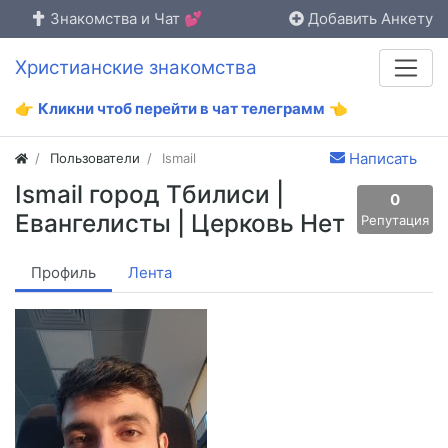
Знакомства и Чат 💕
Добавить Анкету
Христианские знакомства
👉
Кликни чтоб перейти в чат телеграмм
👈
Написать
Пользователи
Ismail
Ismail город Тбилиси |
0
Евангелисты | Церковь Нет
Репутация
Профиль
Лента