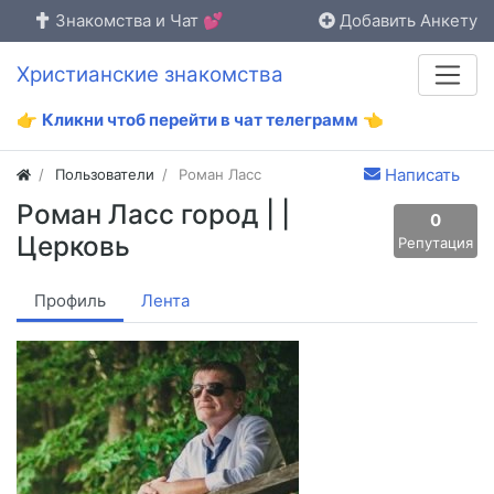
Знакомства и Чат 💕
Добавить Анкету
Христианские знакомства
👉
Кликни чтоб перейти в чат телеграмм
👈
Написать
Пользователи
Роман Ласс
Роман Ласс город | |
0
Церковь
Репутация
Профиль
Лента