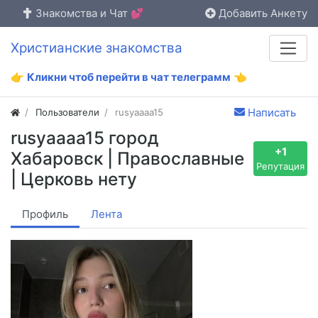
Знакомства и Чат 💕
Добавить Анкету
Христианские знакомства
👉
Кликни чтоб перейти в чат телеграмм
👈
Написать
Пользователи
rusyaaaa15
rusyaaaa15 город
+1
Хабаровск | Православные
Репутация
| Церковь нету
Профиль
Лента