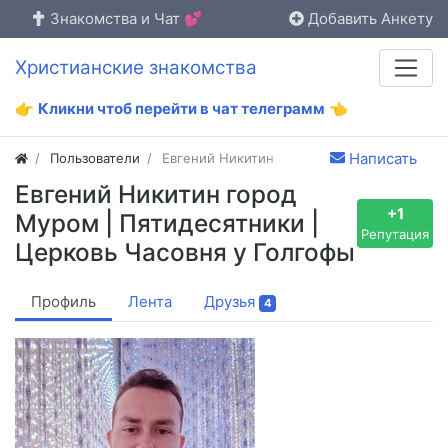
Знакомства и Чат 💕
Добавить Анкету
Христианские знакомства
👉
Кликни чтоб перейти в чат телеграмм
👈
Написать
Пользователи
Евгений Никитин
Евгений Никитин город
+1
Муром | Пятидесятники |
Репутация
Церковь Часовня у Голгофы
Профиль
Лента
Друзья
4