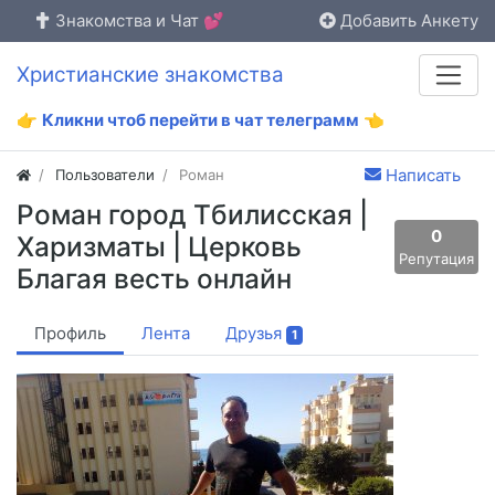
Знакомства и Чат 💕
Добавить Анкету
Христианские знакомства
👉
Кликни чтоб перейти в чат телеграмм
👈
Написать
Пользователи
Роман
Роман город Тбилисская |
0
Харизматы | Церковь
Репутация
Благая весть онлайн
Профиль
Лента
Друзья
1