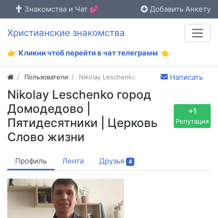
Знакомства и Чат 💕
Добавить Анкету
Христианские знакомства
👉
Кликни чтоб перейти в чат телеграмм
👈
Написать
Пользователи
Nikolay Leschenko
Nikolay Leschenko город
Домодедово |
+1
Пятидесятники | Церковь
Репутация
Слово жизни
Профиль
Лента
Друзья
4