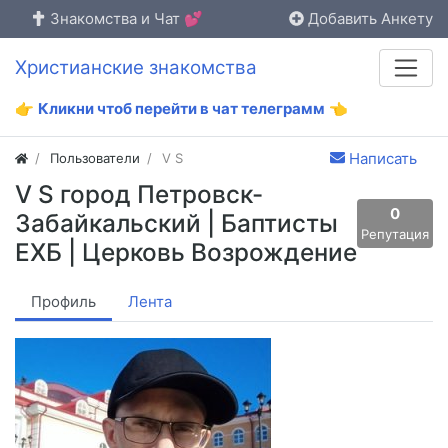
Знакомства и Чат 💕
Добавить Анкету
Христианские знакомства
👉
Кликни чтоб перейти в чат телеграмм
👈
Написать
Пользователи
V S
V S город Петровск-
0
Забайкальский | Баптисты
Репутация
ЕХБ | Церковь Возрождение
Профиль
Лента