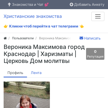
Знакомства и Чат 💕
Добавить Анкету
Христианские знакомства
👉
Кликни чтоб перейти в чат телеграмм
👈
Написать
Пользователи
Вероника Максимова
Вероника Максимова город
0
Краснодар | Харизматы |
Репутация
Церковь Дом молитвы
Профиль
Лента