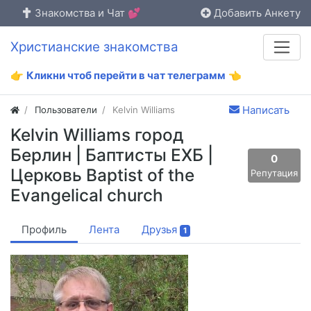
Знакомства и Чат 💕
Добавить Анкету
Христианские знакомства
👉
Кликни чтоб перейти в чат телеграмм
👈
Написать
Пользователи
Kelvin Williams
Kelvin Williams город
Берлин | Баптисты ЕХБ |
0
Церковь Baptist of the
Репутация
Evangelical church
Профиль
Лента
Друзья
1