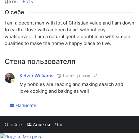
Дети:
Есть
О себе
I am a decent man with lot of Christian value and I am down
to earth. I love with an open heart without any
whatsoever… I am a natural gentle doubt man with simple
qualities to make the home a happy place to live.
Стена пользователя
Kelvin Williams
#
1 месяц назад
My hobbies are reading and making search and I
love cooking and baking as well
Написать
О сайте
Анкеты
Чат