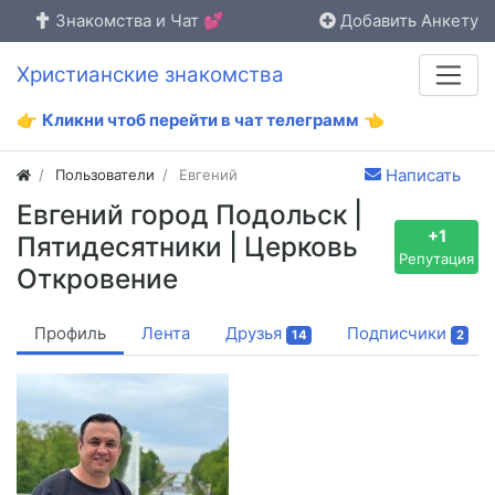
Знакомства и Чат 💕
Добавить Анкету
Христианские знакомства
👉
Кликни чтоб перейти в чат телеграмм
👈
Написать
Пользователи
Евгений
Евгений город Подольск |
+1
Пятидесятники | Церковь
Репутация
Откровение
Профиль
Лента
Друзья
Подписчики
14
2