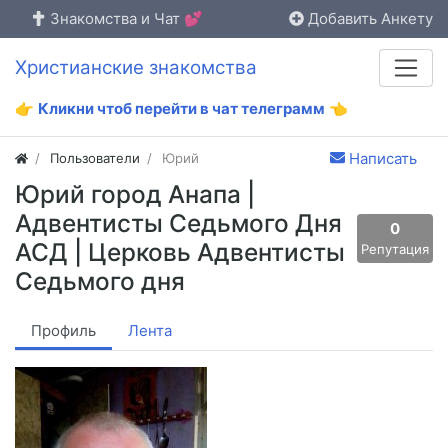
Знакомства и Чат 💕
Добавить Анкету
Христианские знакомства
👉
Кликни чтоб перейти в чат телеграмм
👈
Написать
Пользователи
Юрий
Юрий город Анапа |
Адвентисты Седьмого Дня
0
АСД | Церковь Адвентисты
Репутация
Седьмого дня
Профиль
Лента