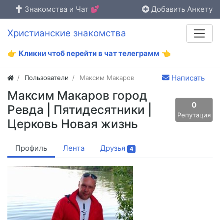
Знакомства и Чат 💕
Добавить Анкету
Христианские знакомства
👉
Кликни чтоб перейти в чат телеграмм
👈
Написать
Пользователи
Максим Макаров
Максим Макаров город
0
Ревда | Пятидесятники |
Репутация
Церковь Новая жизнь
Профиль
Лента
Друзья
4