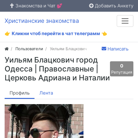
Знакомства и Чат 💕
Добавить Анкету
Христианские знакомства
👉
Кликни чтоб перейти в чат телеграмм
👈
Написать
Пользователи
Уильям Блацкович
Уильям Блацкович город
0
Одесса | Православные |
Репутация
Церковь Адриана и Наталии
Профиль
Лента