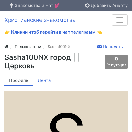
Знакомства и Чат 💕
Добавить Анкету
Христианские знакомства
👉
Кликни чтоб перейти в чат телеграмм
👈
Написать
Пользователи
Sasha100NX
Sasha100NX город | |
0
Церковь
Репутация
Профиль
Лента