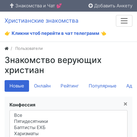
Знакомства и Чат 💕
Добавить Анкету
Христианские знакомства
👉
Кликни чтоб перейти в чат телеграмм
👈
Пользователи
Знакомство верующих
христиан
Новые
Онлайн
Рейтинг
Популярные
Адм
×
Конфессия