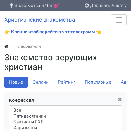
Знакомства и Чат 💕
Добавить Анкету
Христианские знакомства
👉
Кликни чтоб перейти в чат телеграмм
👈
Пользователи
Знакомство верующих
христиан
Новые
Онлайн
Рейтинг
Популярные
Адм
×
Конфессия