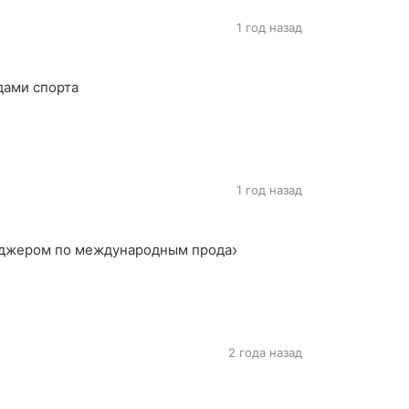
1 год назад
дами спорта
1 год назад
еджером по международным продажам на ИТ секторе в испа
2 года назад