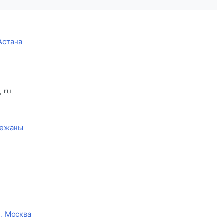
Астана
, ru.
режаны
., Москва